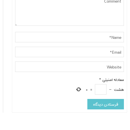
معادله امنیتی
*
هشت
−
=
0